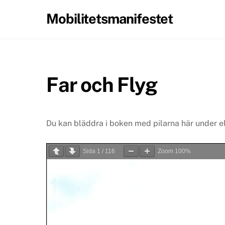
Skip
Mobilitetsmanifestet
to
content
Far och Flyg
Du kan bläddra i boken med pilarna här under e
Sida
1
/
116
Zoom
100%